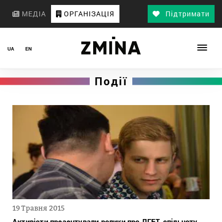
МЕДІА
ОРГАНІЗАЦІЯ
Підтримати
UA
EN
Події
19 Травня 2015
Активісти презентували ролики про ЛГБТ-спільноту