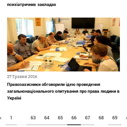
психіатричних закладах
27 Травня 2016
Правозахисники обговорили ідею проведення
загальнонаціонального опитування про права людини в
Україні
<
1
63
64
65
66
67
68
69