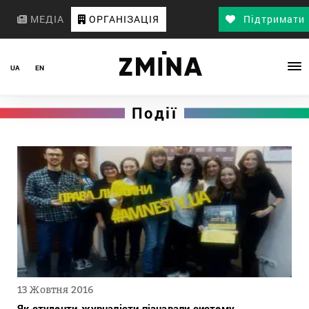
МЕДІА
ОРГАНІЗАЦІЯ
Підтримати
UA
EN
Події
13 Жовтня 2016
Як студенти-журналісти пізнавали систему