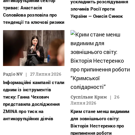
антикорупційний сектор
ускладнить розслідування
триває: Анастасія
злочинів Росії проти
Соловйова розповіла про
України — Онисія Синюк
тенденції та ключові ризики
Радіо NV
27 Липня 2026
Інформаційні кампанії стали
одним із інструментів
тиску: Ганна Чехович
Суспільне Крим
26
Липня 2026
представила дослідження
ZMINA про тиск на
Крим стане менш видимим
антикорупційних діячів
для зовнішнього світу:
Вікторія Нестеренко про
припинення роботи