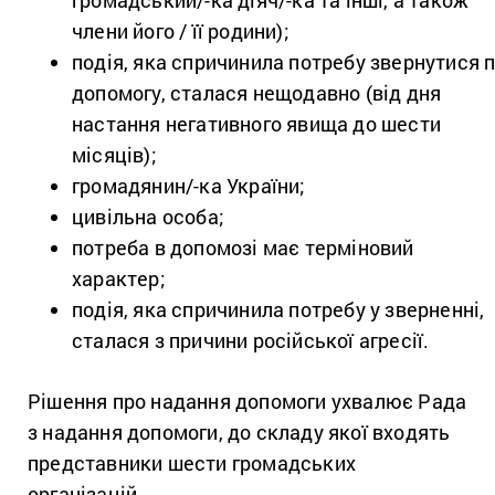
громадський/-ка діяч/-ка та інші, а також
члени його / її родини);
подія, яка спричинила потребу звернутися 
допомогу, сталася нещодавно (від дня
настання негативного явища до шести
місяців);
громадянин/-ка України;
цивільна особа;
потреба в допомозі має терміновий
характер;
подія, яка спричинила потребу у зверненні,
сталася з причини російської агресії.
Рішення про надання допомоги ухвалює Рада
з надання допомоги, до складу якої входять
представники шести громадських
організацій.