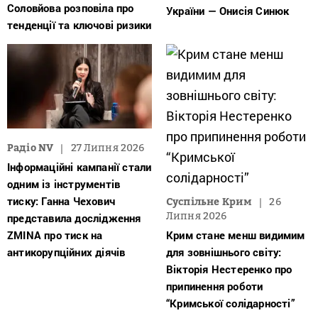
Соловйова розповіла про
України — Онисія Синюк
тенденції та ключові ризики
Радіо NV
27 Липня 2026
Інформаційні кампанії стали
одним із інструментів
тиску: Ганна Чехович
Суспільне Крим
26
Липня 2026
представила дослідження
ZMINA про тиск на
Крим стане менш видимим
антикорупційних діячів
для зовнішнього світу:
Вікторія Нестеренко про
припинення роботи
“Кримської солідарності”