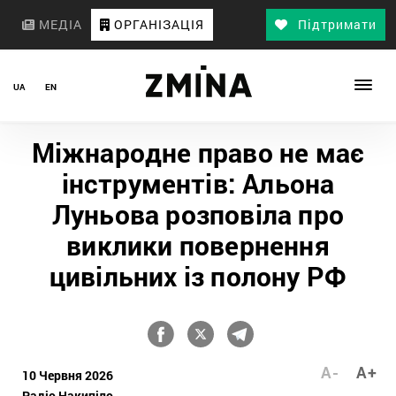
МЕДІА
ОРГАНІЗАЦІЯ
Підтримати
UA
EN
Міжнародне право не має
інструментів: Альона
Луньова розповіла про
виклики повернення
цивільних із полону РФ
A-
A+
10 Червня 2026
Радіо Накипіло