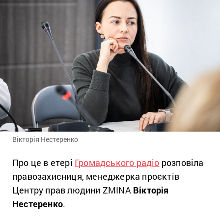
Вікторія Нестеренко
Про це в етері
Громадського радіо
розповіла
правозахисниця, менеджерка проєктів
Центру прав людини ZMINA
Вікторія
Нестеренко
.