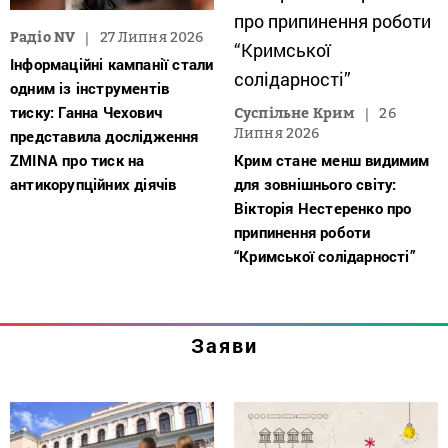
Радіо NV
27 Липня 2026
Інформаційні кампанії стали
одним із інструментів
тиску: Ганна Чехович
Суспільне Крим
26
Липня 2026
представила дослідження
ZMINA про тиск на
Крим стане менш видимим
антикорупційних діячів
для зовнішнього світу:
Вікторія Нестеренко про
припинення роботи
“Кримської солідарності”
Заяви