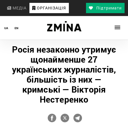
МЕДІА
ОРГАНІЗАЦІЯ
Підтримати
UA
EN
Росія незаконно утримує
щонайменше 27
українських журналістів,
більшість із них —
кримські — Вікторія
Нестеренко