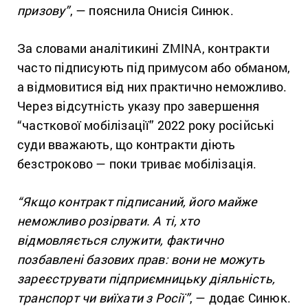
призову”
, — пояснила Онисія Синюк.
За словами аналітикині ZMINA, контракти
часто підписують під примусом або обманом,
а відмовитися від них практично неможливо.
Через відсутність указу про завершення
“часткової мобілізації” 2022 року російські
суди вважають, що контракти діють
безстроково — поки триває мобілізація.
“Якщо контракт підписаний, його майже
неможливо розірвати. А ті, хто
відмовляється служити, фактично
позбавлені базових прав: вони не можуть
зареєструвати підприємницьку діяльність,
транспорт чи виїхати з Росії”
, — додає Синюк.