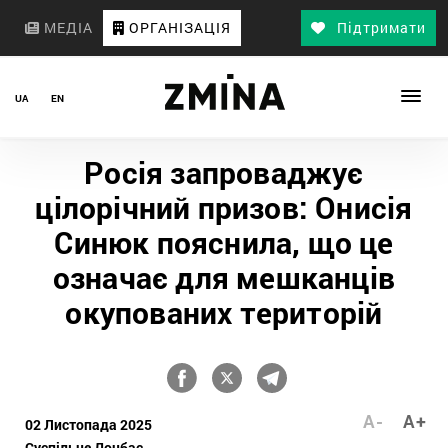
МЕДІА
ОРГАНІЗАЦІЯ
Підтримати
UA
EN
Росія запроваджує
цілорічний призов: Онисія
Синюк пояснила, що це
означає для мешканців
окупованих територій
A-
A+
02 Листопада 2025
Суспільне Донбас