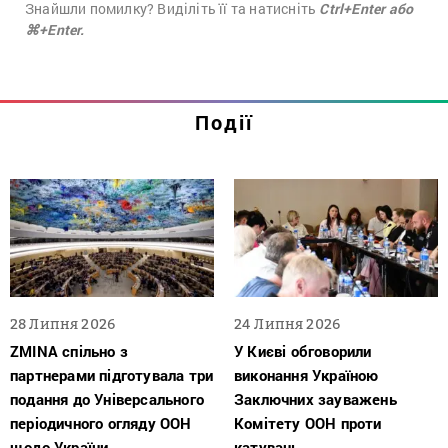
Знайшли помилку? Виділіть її та натисніть
Ctrl+Enter або
⌘+Enter.
Події
28 Липня 2026
24 Липня 2026
ZMINA спільно з
У Києві обговорили
партнерами підготувала три
виконання Україною
подання до Універсального
Заключних зауважень
періодичного огляду ООН
Комітету ООН проти
щодо України
катувань