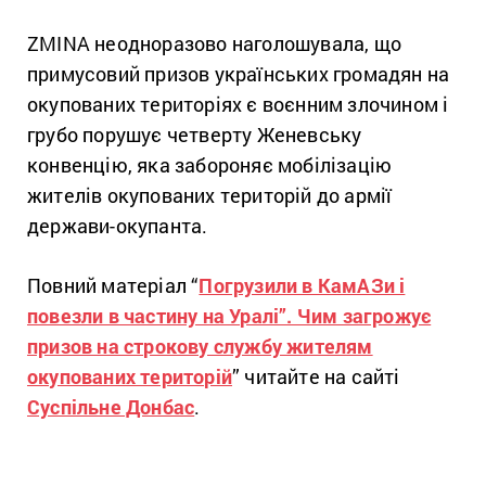
ZMINA неодноразово наголошувала, що
примусовий призов українських громадян на
окупованих територіях є воєнним злочином і
грубо порушує четверту Женевську
конвенцію, яка забороняє мобілізацію
жителів окупованих територій до армії
держави-окупанта.
Повний матеріал “
Погрузили в КамАЗи і
повезли в частину на Уралі”. Чим загрожує
призов на строкову службу жителям
окупованих територій
” читайте на сайті
Суспільне Донбас
.