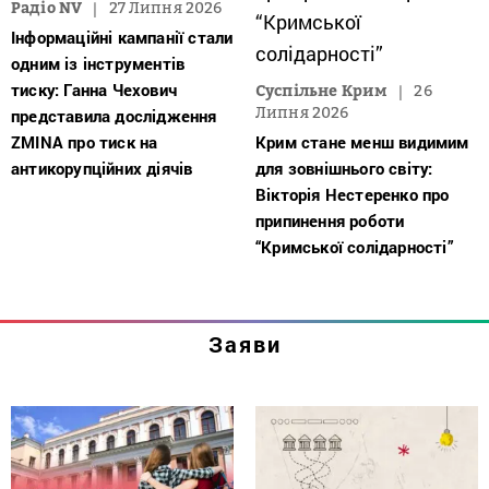
Радіо NV
27 Липня 2026
Інформаційні кампанії стали
одним із інструментів
тиску: Ганна Чехович
Суспільне Крим
26
Липня 2026
представила дослідження
ZMINA про тиск на
Крим стане менш видимим
антикорупційних діячів
для зовнішнього світу:
Вікторія Нестеренко про
припинення роботи
“Кримської солідарності”
Заяви