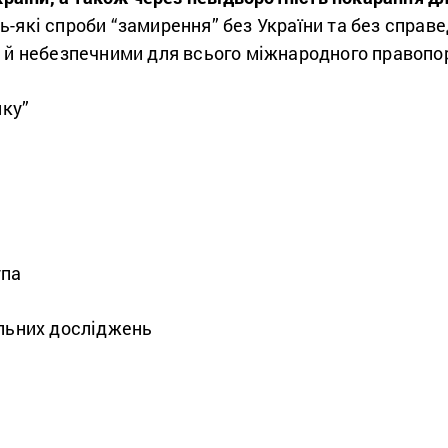
дь-які спроби “замирення” без України та без спра
а й небезпечними для всього міжнародного правопо
нку”
упа
альних досліджень