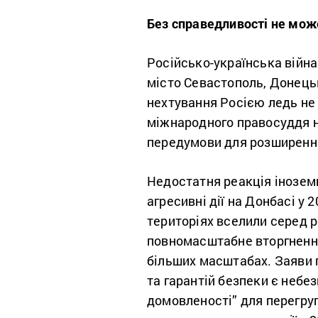
Без справедливості не може
Російсько-українська війна
місто Севастополь, Донецьк
нехтування Росією ледь не
міжнародного правосуддя н
передумови для розширення 
Недостатня реакція інозем
агресивні дії на Донбасі у 
територіях вселили серед р
повномасштабне вторгнення 
більших масштабах. Заяви 
та гарантій безпеки є неб
домовленості” для перегруп