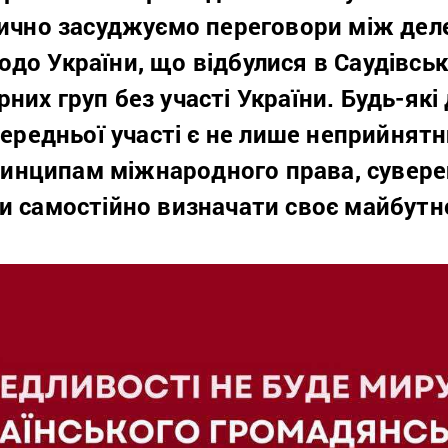
рично засуджуємо переговори між дел
до України, що відбулися в Саудівські
них груп без участі України. Будь-які
осередньої участі є не лише неприйнятн
нципам міжнародного права, сувере
ни самостійно визначати своє майбутн