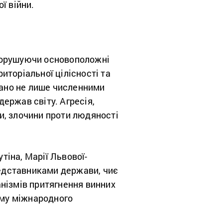
ї війни.
порушуючи основоположні
иторіальної цілісності та
нано не лише численними
ержав світу. Агресія,
и, злочини проти людяності
іна, Марії Львової-
редставниками держави, чиє
нізмів притягнення винних
ему міжнародного