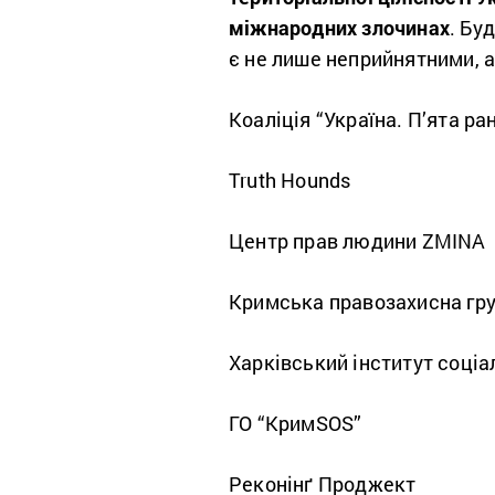
міжнародних злочинах
. Бу
є не лише неприйнятними, 
Коаліція “Україна. П’ята ра
Truth Hounds
Центр прав людини ZMINA
Кримська правозахисна гр
Харківський інститут соці
ГО “КримSOS”
Реконінґ Проджект