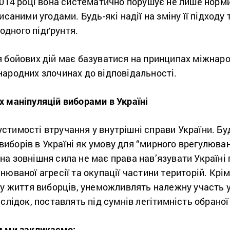
2014 році вона систематично порушує не лише норми
исаними угодами. Будь-які надії на зміну її підходу
одного підґрунтя.
я бойових дій має базуватися на принципах міжнаро
народних злочинах до відповідальності.
х маніпуляцій виборами в Україні
тимості втручання у внутрішні справи України. Буд
иборів в Україні як умову для “мирного врегулюва
а зовнішня сила не має права нав’язувати Україні 
юваної агресії та окупації частини територій. Крім
зу життя виборців, унеможливлять належну участь у
слідок, поставлять під сумнів легітимність обраної
м ми закликаємо: