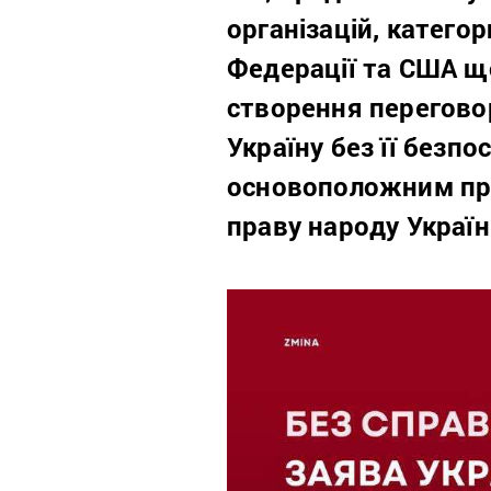
організацій, катего
Федерації та США що
створення переговор
Україну без її безп
основоположним при
праву народу Украї