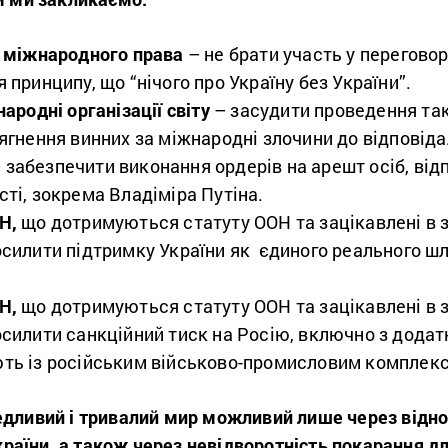
и міжнародного права
–
не брати участь у перегово
 принципу, що “нічого про Україну без України”.
ародні організації світу
– засудити проведення так
ягнення винних за міжнародні злочини до відповіда
 забезпечити виконання ордерів на арешт осіб, від
ті, зокрема Владіміра Путіна.
ОН,
що дотримуються статуту ООН та зацікавлені в з
осилити підтримку України як єдиного реального шл
ОН,
що дотримуються статуту ООН та зацікавлені в з
осилити санкційний тиск на Росію, включно з дод
ть із російським військово-промисловим комплек
дливий і тривалий мир можливий лише через відно
України, а також через невідворотність покарання д