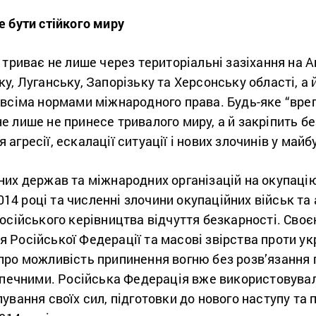
 бути стійкого миру
 триває не лише через територіальні зазіхання на 
у, Луганську, Запорізьку та Херсонську області, а
 всіма нормами міжнародного права. Будь-яке “вре
е лише не принесе тривалого миру, а й закріпить б
агресії, ескалації ситуації і нових злочинів у май
них держав та міжнародних організацій на окупаці
2014 році та численні злочини окупаційних військ та 
осійського керівництва відчуття безкарності. Сво
Російської Федерації та масові звірства проти ук
про можливість припинення вогню без розв’язання 
езпечними. Російська Федерація вже використовувал
ування своїх сил, підготовки до нового наступу та 