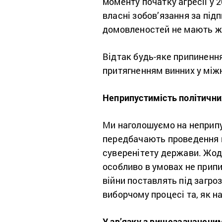
моменту початку агресії у 
власні зобов’язання за підп
домовленостей не мають ж
Відтак будь-яке припиненн
притягненням винних у між
Неприпустимість політични
Ми наголошуємо на неприпус
передбачають проведення в
суверенітету держави. Жодн
особливо в умовах не припин
війни поставлять під загро
виборчому процесі та, як на
У зв’язку з вищезазначени