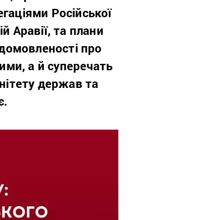
егаціями Російської
й Аравії, та плани
 домовленості про
ими, а й суперечать
нітету держав та
є.