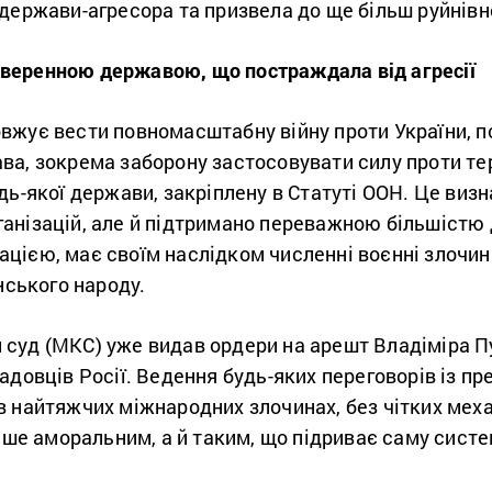
держави-агресора та призвела до ще більш руйнівно
 суверенною державою, що постраждала від агресії
вжує вести повномасштабну війну проти України, 
а, зокрема заборону застосовувати силу проти тер
дь-якої держави, закріплену в Статуті ООН. Це виз
нізацій, але й підтримано переважною більшістю д
цією, має своїм наслідком численні воєнні злочин
нського народу.
суд (МКС) уже видав ордери на арешт Владіміра Пут
адовців Росії. Ведення будь-яких переговорів із п
в найтяжчих міжнародних злочинах, без чітких меха
лише аморальним, а й таким, що підриває саму сист