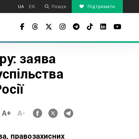
UA
EN
Пошук
Підтримати
ру: заява
успільства
осії
A+
A-
ва, правозахисних