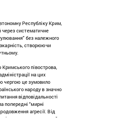
Автономну Республіку Крим,
 й через систематичне
гулювання” без належного
езкарність, створюючи
бутньому.
ю Кримського півострова,
адміністрації на цих
єю чергою це зумовило
раїнського народу в значно
питання відповідальності
а попередні “мирні
продовження агресії. Від