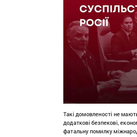
Такі домовленості не мают
додаткові безпекові, еконо
фатальну помилку міжнародн