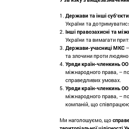
Держави та інші субʼєкт
України та дотримуватися
Інші правозахисні та міжн
України та вимагати прит
Держави-учасниці МКС
–
та злочини проти людянос
Уряди країн-членкинь О
міжнародного права
,
– п
справедливих умовах.
Уряди країн-членкинь О
міжнародного права,
–
п
компаній, що співпрацюю
Ми наголошуємо, що
справе
територіальної цілісності 