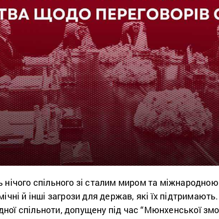
ь нічого спільного зі сталим миром та міжнародно
мічні й інші загрози для держав, які їх підтримают
ої спільноти, допущену під час “Мюнхенської змови