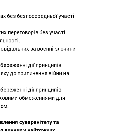
рах без безпосередньої участі
их переговорів без участі
льності.
повідальних за воєнні злочини
береженні дії принципів
яху до припинення війни на
береженні дії принципів
атковими обмеженнями для
сом.
влення суверенітету та
ля винних у найтяжчих