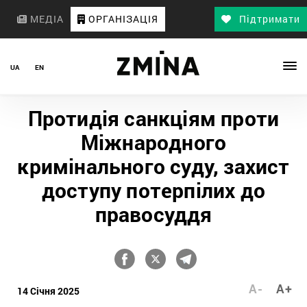
МЕДІА
ОРГАНІЗАЦІЯ
Підтримати
UA
EN
Протидія санкціям проти
Міжнародного
кримінального суду, захист
доступу потерпілих до
правосуддя
A-
A+
14 Січня 2025