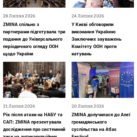
28 Липня 2026
24 Липня 2026
ZMINA спільно з
У Києві обговорили
партнерами підготувала три
виконання Україною
подання до Універсального
Заключних зауважень
періодичного огляду ООН
Комітету ООН проти
щодо України
катувань
21 Липня 2026
20 Липня 2026
Рік після атаки на НАБУ та
ZMINA долучилася до Алеї
САП: ZMINA презентувала
громадянського
дослідження про системний
суспільства на Atlas
тиск на антикорупційних
Festival