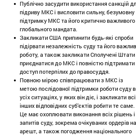
Публічно засудити використання санкцій д
підриву МКС і висловити сильну, безумовну
підтримку МКС та його критично важливого
глобального мандата.
Закликати США припинити будь-які спроби
підірвати незалежність суду та його важли
роботу, а також закликати Сполучені Штати
приєднатися до МКС і повністю підтримати
доступ потерпілих до правосуддя.
Повною мірою співпрацювати з МКС із
метою послідовної підтримки роботи суду в
усіх ситуаціях, у яких він діє, і закликати вс
інших відповідних суб’єктів робити те саме.
Це має охоплювати виконання всіх рішень і
запитів суду, зокрема очікуваних ордерів н
арешт, а також погодження національного