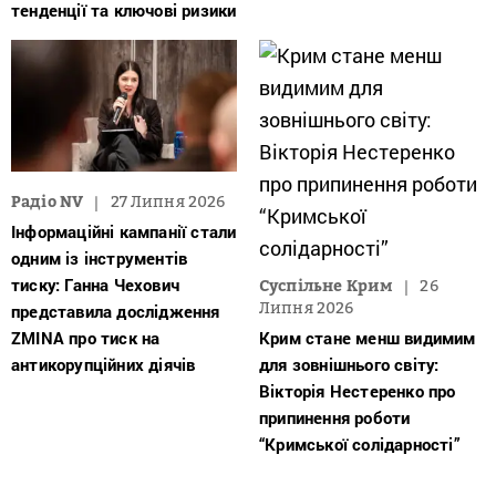
тенденції та ключові ризики
Радіо NV
27 Липня 2026
Інформаційні кампанії стали
одним із інструментів
тиску: Ганна Чехович
Суспільне Крим
26
Липня 2026
представила дослідження
ZMINA про тиск на
Крим стане менш видимим
антикорупційних діячів
для зовнішнього світу:
Вікторія Нестеренко про
припинення роботи
“Кримської солідарності”