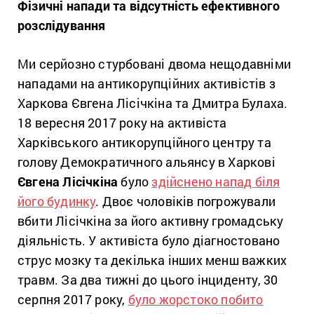
Фізичні напади
та відсутність ефективного
розслідування
Ми серйозно стурбовані двома нещодавніми
нападами на антикорупційних активістів з
Харкова Євгена Лісічкіна та Дмитра Булаха.
18 вересня 2017 року на активіста
Харківського антикорупційного центру та
голову Демократичного альянсу в Харкові
Євгена Лісічкіна
було
здійснено напад біля
його будинку
. Двоє чоловіків погрожували
вбити Лісічкіна за його активну громадську
діяльність. У активіста було діагностовано
струс мозку та декілька інших менш важких
травм. За два тижні до цього інциденту, 30
серпня 2017 року,
було жорстоко побито