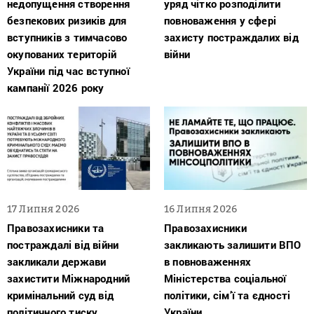
недопущення створення
уряд чітко розподілити
безпекових ризиків для
повноваження у сфері
вступників з тимчасово
захисту постраждалих від
окупованих територій
війни
України під час вступної
кампанії 2026 року
17 Липня 2026
16 Липня 2026
Правозахисники та
Правозахисники
постраждалі від війни
закликають залишити ВПО
закликали держави
в повноваженнях
захистити Міжнародний
Міністерства соціальної
кримінальний суд від
політики, сім’ї та єдності
політичного тиску
України