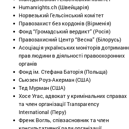
Humanrights.ch (Швейцарія)
Норвезький Гельсінський комітет
Правозахист без кордонів (Вірменія)
Фонд “Громадський вердикт” (Росія)
Правозахисний Центр “Весна” (Білорусь)
Асоціація українських моніторів дотриман
прав людини в діяльності правоохоронних
органів
Фонд ім. Стефана Баторія (Польща)
Сьюзен Роуз-Акерман (США)
Тед Мурман (США)
Хосе Угас, адвокат у кримінальних справах
та член організації Transparency
International (Перу)
Френк Вогль, співзасновник та член
консультативної ради організації