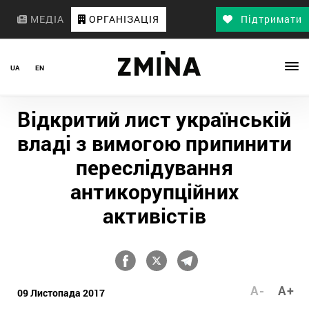
МЕДІА
ОРГАНІЗАЦІЯ
Підтримати
UA
EN
Відкритий лист українській
владі з вимогою припинити
переслідування
антикорупційних
активістів
A-
A+
09 Листопада 2017