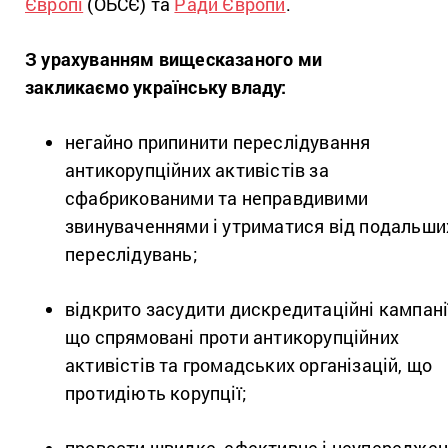
Європі
(ОБСЄ) та
Ради Європи
.
З урахуванням вищесказаного ми
закликаємо українську владу:
негайно припинити переслідування
антикорупційних активістів за
сфабрикованими та неправдивими
звинуваченнями і утриматися від подальши
переслідувань;
відкрито засудити дискредитаційні кампані
що спрямовані проти антикорупційних
активістів та громадських організацій, що
протидіють корупції;