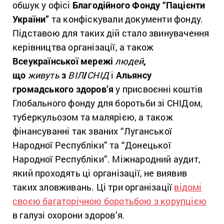
обшук у офісі
Благодійного Фонду “Пацієнти
України”
та конфіскували документи фонду.
Підставою для таких дій стало звинувачення
керівництва організації, а також
Всеукраїнської мережі
людей
,
що
живуть
з
ВІЛ
/
СНІД
і
Альянсу
громадського здоров’я
у присвоєнні коштів
Глобального фонду для боротьби зі СНІДом,
туберкульозом та малярією, а також
фінансуванні так званих “Луганської
Народної Республіки” та “Донецької
Народної Республіки”. Міжнародний аудит,
який проходять ці організації, не виявив
таких зловживань. Ці три організації
відомі
своєю багаторічною боротьбою з корупцією
в галузі охорони здоров’я.