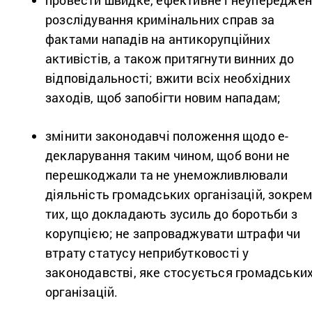
провести швидке, ефективне і неупередже
розслідування кримінальних справ за
фактами нападів на антикорупційних
активістів, а також притягнути винних до
відповідальності; вжити всіх необхідних
заходів, щоб запобігти новим нападам;
змінити законодавчі положення щодо е-
декларування таким чином, щоб вони не
перешкоджали та не унеможливлювали
діяльність громадських організацій, зокре
тих, що докладають зусиль до боротьби з
корупцією; не запроваджувати штрафи чи
втрату статусу неприбутковості у
законодавстві, яке стосується громадськи
організацій.