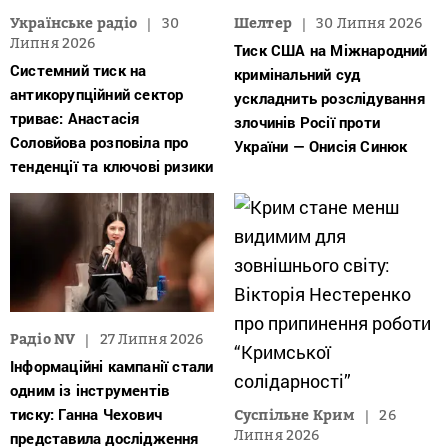
Українське радіо
30
Шелтер
30 Липня 2026
Липня 2026
Тиск США на Міжнародний
Системний тиск на
кримінальний суд
антикорупційний сектор
ускладнить розслідування
триває: Анастасія
злочинів Росії проти
Соловйова розповіла про
України — Онисія Синюк
тенденції та ключові ризики
Радіо NV
27 Липня 2026
Інформаційні кампанії стали
одним із інструментів
тиску: Ганна Чехович
Суспільне Крим
26
Липня 2026
представила дослідження