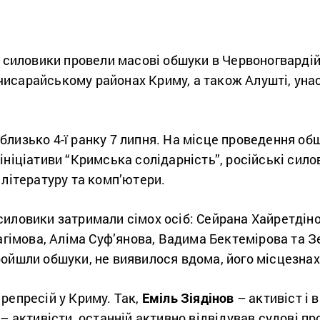
і силовики провели масові обшуки в Червоногварді
исарайському районах Криму, а також Алушті, унас
лизько 4-ї ранку 7 липня.
На місце проведення обш
ініціативи “Кримська солідарність”, російські сил
 літературу та комп’ютери.
силовики затримали сімох осіб:
Сейрана Хайретдіно
рагімова, Аліма Суф’янова, Вадима Бектемірова та 
ройшли обшуки, не виявилося вдома, його місцезна
репресій у Криму. Так,
Еміль Зіядінов
– активіст і 
– активісти, останній активно відвідував судові пр