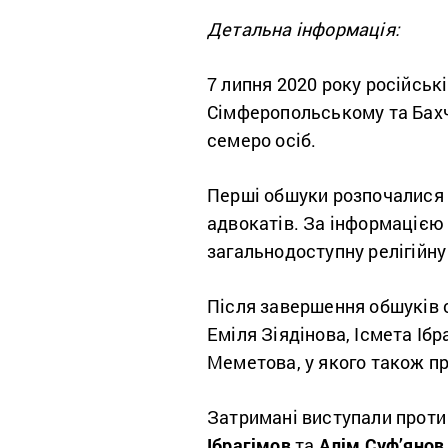
Детальна інформація:
7 липня 2020 року російськ
Сімферопольському та Бахч
семеро осіб.
Перші обшуки розпочалися б
адвокатів. За інформацією 
загальнодоступну релігійну
Після завершення обшуків 
Еміля Зіядінова, Ісмета Іб
Меметова, у якого також п
Затримані виступали проти 
Ібрагімов
та
Алім
Суф’янов