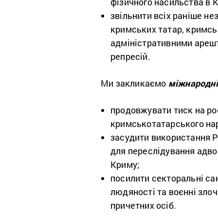
фізичного насильства в К
звільнити всіх раніше не
кримських татар, кримсь
адміністративними ареш
репресій.
Ми закликаємо
міжнародні 
продовжувати тиск на ро
кримськотатарського нар
засудити використання Р
для переслідування адво
Криму;
посилити секторальні сан
людяності та воєнні злоч
причетних осіб.