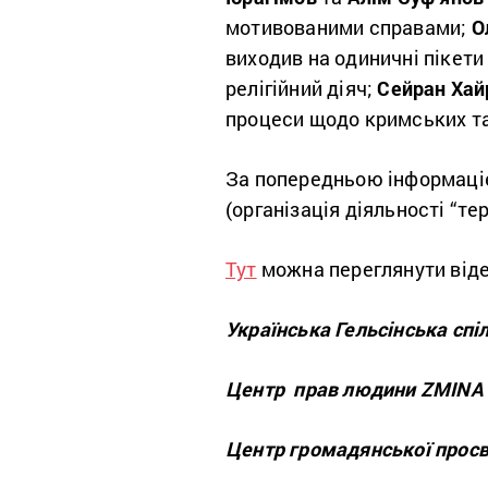
мотивованими справами;
О
виходив на одиничні пікети
релігійний діяч;
Сейран Хай
процеси щодо кримських т
За попередньою інформаціє
(організація діяльності “тер
Тут
можна переглянути відео
Українська Гельсінська спі
Центр прав людини ZMINA
Центр громадянської просв