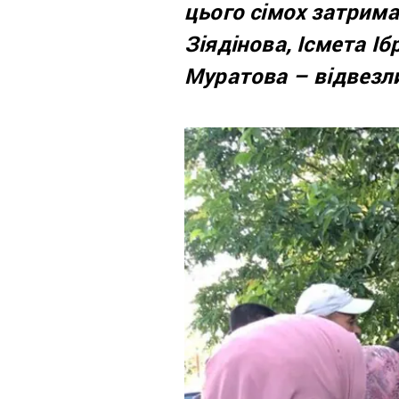
цього сімох затрима
Зіядінова, Ісмета І
Муратова
–
відвезл