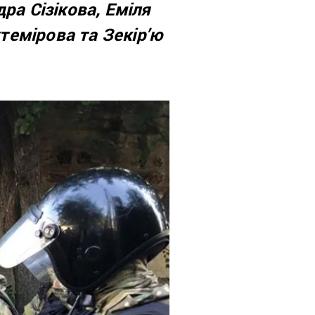
ра Сізікова, Еміля
ктемірова
та Зекір’ю