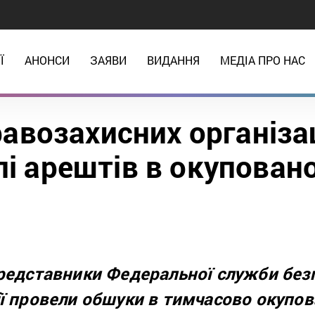
Ї
АНОНСИ
ЗАЯВИ
ВИДАННЯ
МЕДІА ПРО НАС
равозахисних організа
лі арештів в окупова
представники Федеральної служби без
ії провели обшуки в тимчасово окупо