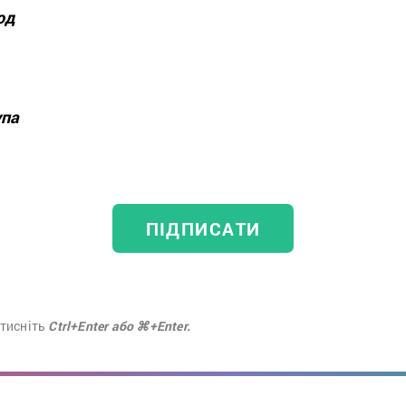
од
упа
ПІДПИСАТИ
атисніть
Ctrl+Enter або ⌘+Enter.