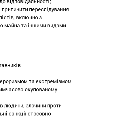
до відповідальності;
 і припинити переслідування
істів, включно з
ю майна та іншими видами
тавників
 тероризмом та екстремізмом
 тимчасово окупованому
ав людини, злочини проти
ьні санкції стосовно