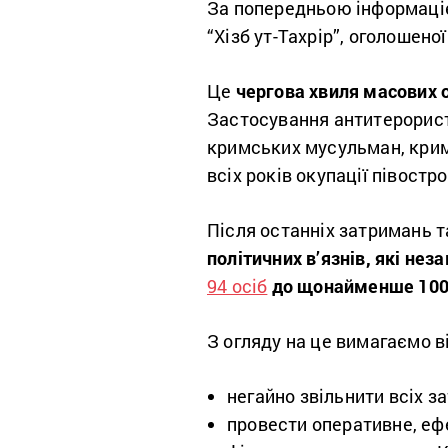
За попередньою інформацією
“Хізб ут-Тахрір”, оголошен
Це
чергова хвиля масових 
Застосування антитерорист
кримських мусульман, крим
всіх років окупації півостр
Після останніх затримань 
політичних в’язнів, які не
94 осіб
до щонайменше 100
З огляду на це вимагаємо в
негайно звільнити всіх з
провести оперативне, еф