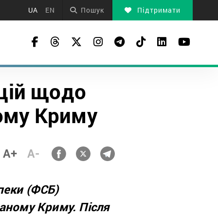
UA
EN
Пошук
Підтримати
цій щодо
ному Криму
A+
A-
пеки (ФСБ)
ваному Криму.
Після