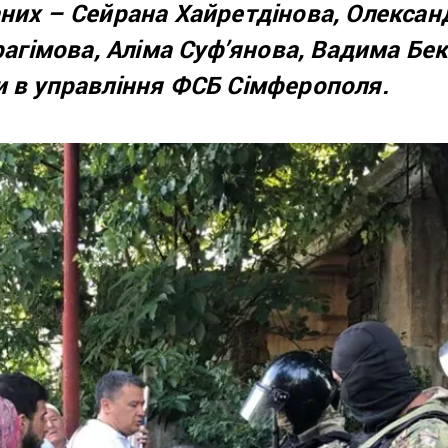
них – Сейрана Хайретдінова, Олександ
брагімова, Аліма Суф’янова, Вадима Бе
и в управління ФСБ Сімферополя.