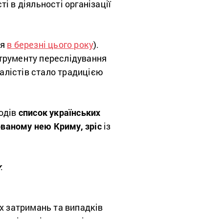
і в діяльності організації
ся
в березні цього року
).
струменту переслідування
алістів стало традицією
ходів
список українських
пованому нею Криму, зріс
із
у
:
х затримань та випадків