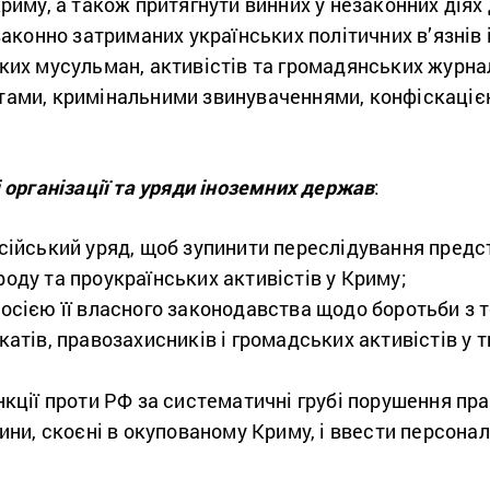
риму, а також притягнути винних у незаконних діях 
законно затриманих українських політичних в’язнів
ких мусульман, активістів та громадянських журнал
тами, кримінальними звинуваченнями, конфіскаціє
організації та уряди іноземних держав
:
сійський уряд, щоб зупинити переслідування предс
оду та проукраїнських активістів у Криму;
осією її власного законодавства щодо боротьби з
катів, правозахисників і громадських активістів у
кції проти РФ за систематичні грубі порушення пр
ини, скоєні в окупованому Криму, і ввести персонал