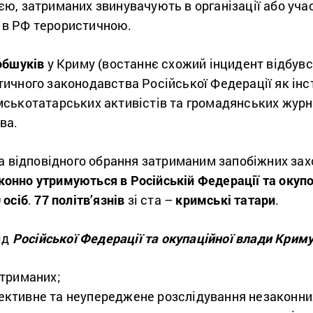
, затриманих звинувачують в організації або участ
ої в РФ терористичною.
обшуків
у Криму (востаннє схожий інцидент відбув
ичного законодавства Російської Федерації як ін
ськотатарських активістів та громадянських журн
ова.
та відповідного обрання затриманим запобіжних за
законно утримуються в Російській Федерації та оку
 осіб
.
77 політв’язнів
зі ста –
кримські татари
.
ід
Російської Федерації та окупаційної влади Крим
атриманих;
ективне та неупереджене розслідування незаконни