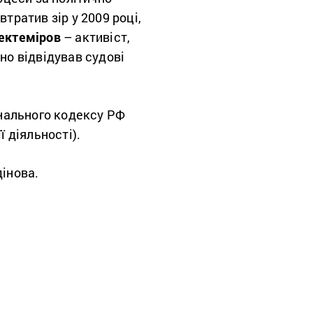
втратив зір у 2009 році,
ектеміров
– активіст,
но відвідував судові
нального кодексу РФ
її діяльності).
дінова.