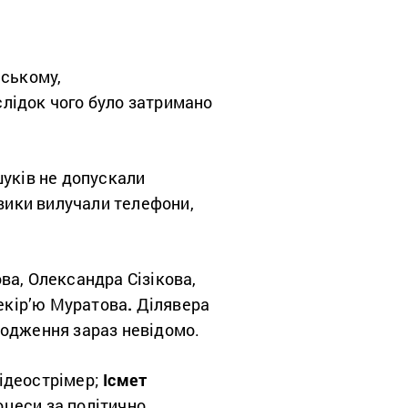
йському,
лідок чого було затримано
уків не допускали
овики вилучали телефони,
ва, Олександра Сізікова,
Зекір’ю Муратова
.
Ділявера
ходження зараз невідомо.
відеострімер;
Ісмет
оцеси за політично