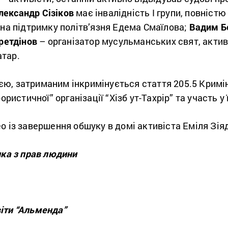
лександр Сізіков
має інвалідність І групи, повністю 
 на підтримку політв
’
язня Едема Смаїлова;
Вадим Б
ретдінов
– організатор мусульманських свят, актив
атар.
ю, затриманим інкримінується стаття 205.5 Кримі
ористичної” організації “
Хізб ут-Тахрір”
та участь у 
 із завершення обшуку в домі активіста Еміля Зія
лка з прав людини
іти “Альменда”