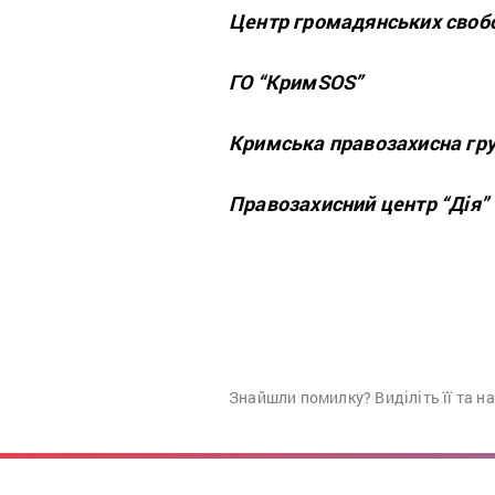
Центр громадянських своб
ГО “КримSOS”
Кримська правозахисна гр
Правозахисний центр “Дія”
Знайшли помилку? Виділіть її та н