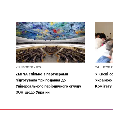
28 Липня 2026
24 Липня
ZMINA спільно з партнерами
У Києві о
підготувала три подання до
Україною
Універсального періодичного огляду
Комітету
ООН щодо України