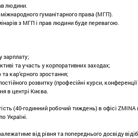
ав людини.
міжнародного гуманітарного права (МГП).
мінарів з МГП і прав людини буде перевагою.
у зарплату;
тиві та участь у корпоративних заходах;
 та кар’єрного зростання;
остійного розвитку (професійні курси, конференції
ня в центрі Києва.
ість (40-годинний робочий тиждень) в офісі ZMINA 
о Україні.
залежатиме від рівня та попереднього досвіду відіб