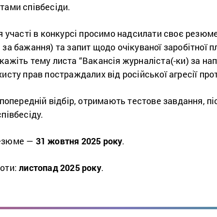
тами співбесіди.
я участі в конкурсі просимо надсилати своє резюм
 за бажання) та запит щодо очікуваної заробітної 
вкажіть тему листа “Вакансія журналіста(-ки)
за на
хисту прав постраждалих від російської агресії прот
ь попередній відбір, отримають тестове завдання, п
співбесіду.
резюме —
31 жовтня 2025 року
.
боти:
листопад 2025 року
.