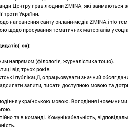
манди Центру прав людини ZMINA, які займаються 
ії проти України.
одо наповнення сайту онлайн-медіа ZMINA.info те
ою щодо просування тематичних матеріалів у соці
идатів(-ок):
ним напрямом (філологія, журналістика тощо).
тиці від трьох років.
тські публікації, опрацьовувати значний обсяг дани
надсилати запити, писати доступною мовою та дот
олодіння українською мовою. Володіння іноземними
агою.
йно та в команді. Комунікабельність, відповідальн
вність.