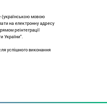
е (українською мовою
плати на електронну адресу
прямом реінтеграції
и України”.
ісля успішного виконання