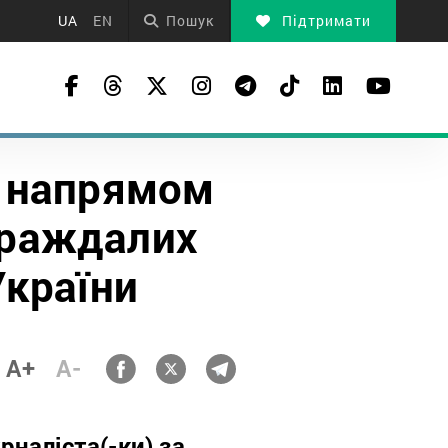
UA
EN
Пошук
Підтримати
а напрямом
страждалих
України
A+
A-
рналіста(-ки) за