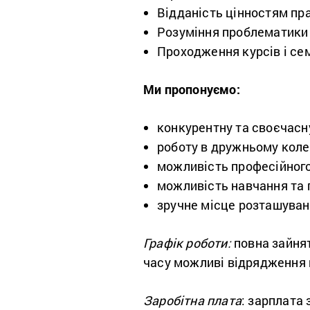
Відданість цінностям пр
Розуміння проблематики 
Проходження курсів і се
Ми пропонуємо:
конкурентну та своєчасн
роботу в дружньому колек
можливість професійного
можливість навчання та п
зручне місце розташуван
Графік роботи:
п
овна зайнят
часу можливі відрядження п
Заробітна плата
: з
арплата 