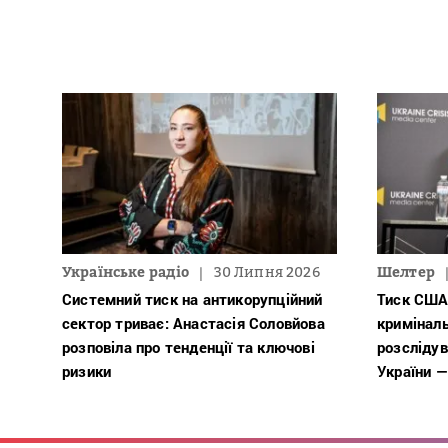
Українське радіо
30 Липня 2026
Шелтер
Системний тиск на антикорупційний
Тиск США
сектор триває: Анастасія Соловйова
кримінал
розповіла про тенденції та ключові
розслідув
ризики
України —