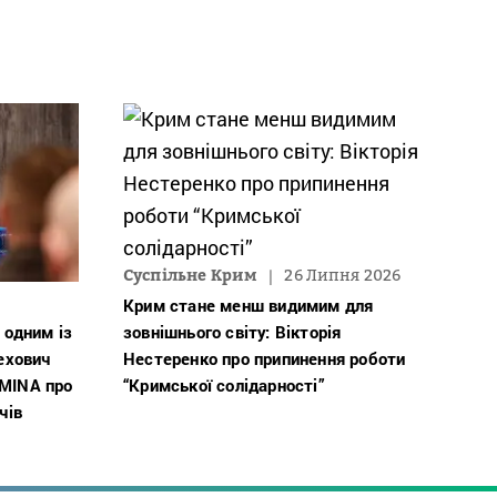
Суспільне Крим
26 Липня 2026
Крим стане менш видимим для
 одним із
зовнішнього світу: Вікторія
Чехович
Нестеренко про припинення роботи
ZMINA про
“Кримської солідарності”
чів