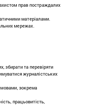
захистом прав постраждалих
матичними матеріалами.
альних мережах.
х, збирати та перевіряти
римуватися журналістських
 мовами, зокрема
ість, працьовитість,