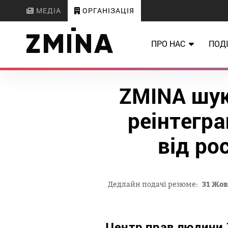
МЕДІА
ОРГАНІЗАЦІЯ
ПРО НАС
ПОДІ
ZMINA шук
реінтегра
від ро
Дедлайн подачі резюме:
31 Жов
Центр прав людини 