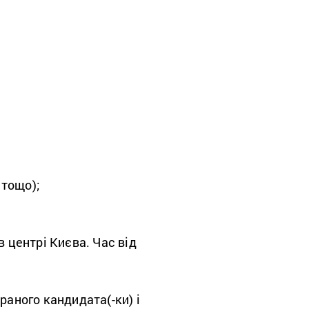
 тощо);
в центрі Києва. Час від
раного кандидата(-ки) і