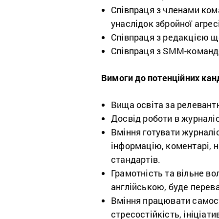
Співпраця з членами ко
унаслідок збройної агрес
Співпраця з редакцією щ
Співпраця з SMM-команд
Вимоги до потенційних канд
Вища освіта за релевант
Досвід роботи в журналіс
Вміння готувати журналіс
інформацію, коментарі, 
стандартів.
Грамотність та вільне в
англійською, буде перев
Вміння працювати самості
стресостійкість, ініціати