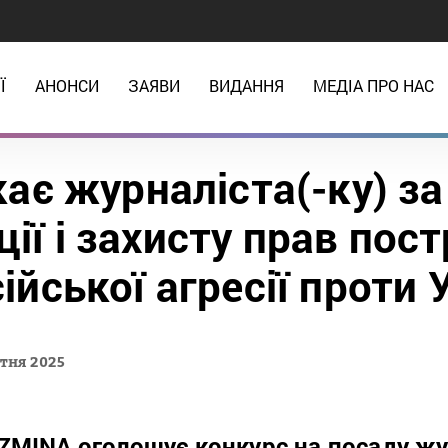
Ї
АНОНСИ
ЗАЯВИ
ВИДАННЯ
МЕДІА ПРО НАС
ає журналіста(-ку) з
ції і захисту прав по
сійської агресії проти 
тня 2025
ZMINA оголошує конкурс на посаду
жу