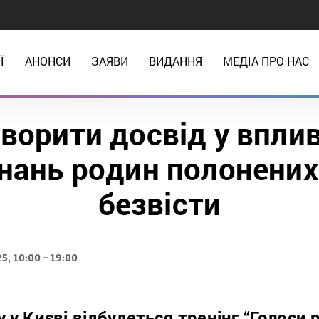
Ї
АНОНСИ
ЗАЯВИ
ВИДАННЯ
МЕДІА ПРО НАС
ворити досвід у вплив
нань родин полонених
безвісти
, 10:00 – 19:00
 у Києві відбудеться тренінг “Голоси 