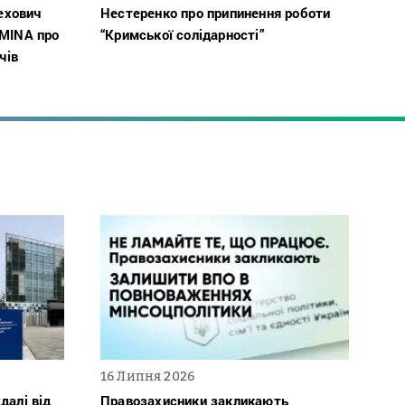
Чехович
Нестеренко про припинення роботи
ZMINA про
“Кримської солідарності”
чів
16 Липня 2026
далі від
Правозахисники закликають