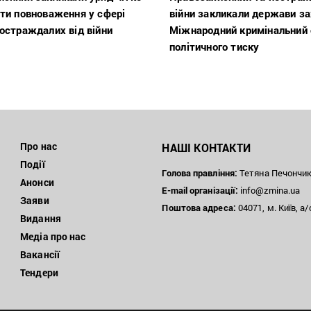
ти повноваження у сфері
війни закликали держави з
остраждалих від війни
Міжнародний кримінальний 
політичного тиску
Про нас
НАШІ КОНТАКТИ
Події
Голова правління:
Тетяна Печончи
Анонси
E-mail організації:
info@zmina.ua
Заяви
Поштова адреса:
04071, м. Київ, а/
Видання
Медіа про нас
Вакансії
Тендери