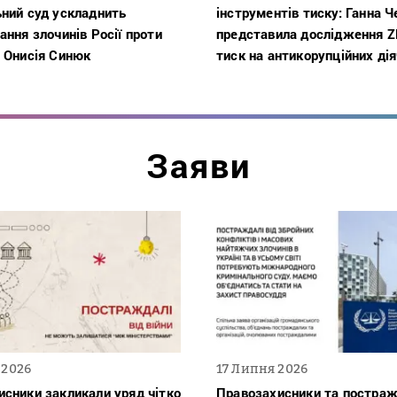
ьний суд ускладнить
інструментів тиску: Ганна 
ання злочинів Росії проти
представила дослідження 
 Онисія Синюк
тиск на антикорупційних дія
Заяви
 2026
17 Липня 2026
сники закликали уряд чітко
Правозахисники та постраж