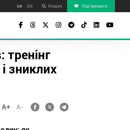
UA
EN
Пошук
Підтримати
: тренінг
 і зниклих
A+
A-
родин: як