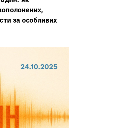
овополонених,
істи за особливих