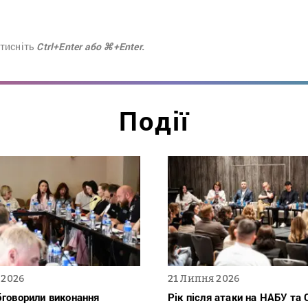
атисніть
Ctrl+Enter або ⌘+Enter.
Події
 2026
21 Липня 2026
бговорили виконання
Рік після атаки на НАБУ та 