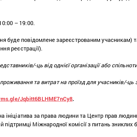
10:00 – 19:00.
ння буде повідомлене зареєстрованим учасникам) т
ння реєстрації).
дставників/-ць від однієї організації або спільноти
оживання та витрат на проїзд для учасників/-ць з
orms.gle/Jqbitt6BLHME7nCy8
.
на ініціатива за права людини та Центр прав люди
 підтримці Міжнародної комісії з питань зниклих б