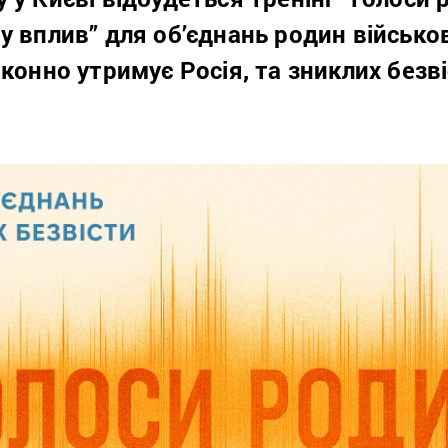
у вплив” для об’єднань родин військ
аконно утримує Росія, та зниклих безв