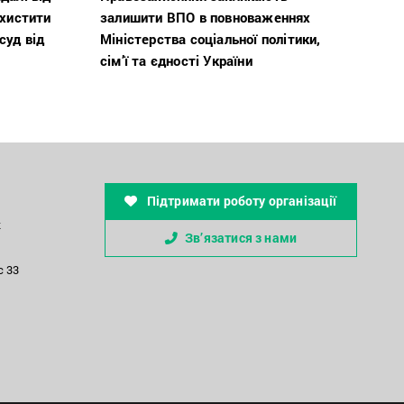
ахистити
залишити ВПО в повноваженнях
суд від
Міністерства соціальної політики,
сім’ї та єдності України
Підтримати роботу організації
к
Зв’язатися з нами
с 33