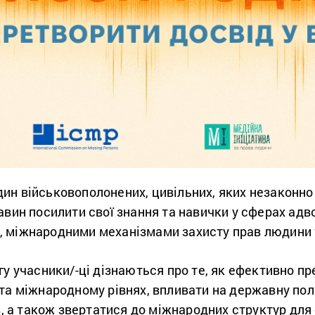
н військовополонених, цивільних, яких незаконно 
авин посилити свої знання та навички у сферах адво
, міжнародними механізмами захисту прав людини 
гу учасники/-ці дізнаються про те, як ефективно пр
та міжнародному рівнях, впливати на державну пол
ив, а також звертатися до міжнародних структур дл