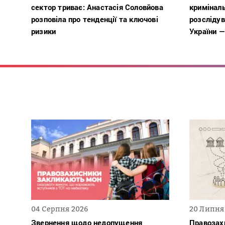
сектор триває: Анастасія Соловйова
кримінал
розповіла про тенденції та ключові
розслідув
ризики
України —
04 Серпня 2026
20 Липня
Звернення щодо недопущення
Правозахи