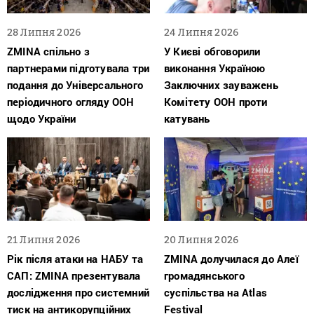
28 Липня 2026
24 Липня 2026
ZMINA спільно з
У Києві обговорили
партнерами підготувала три
виконання Україною
подання до Універсального
Заключних зауважень
періодичного огляду ООН
Комітету ООН проти
щодо України
катувань
21 Липня 2026
20 Липня 2026
Рік після атаки на НАБУ та
ZMINA долучилася до Алеї
САП: ZMINA презентувала
громадянського
дослідження про системний
суспільства на Atlas
тиск на антикорупційних
Festival