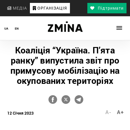
МЕДІА
ОРГАНІЗАЦІЯ
Підтримати
UA
EN
Коаліція “Україна. П’ята
ранку” випустила звіт про
примусову мобілізацію на
окупованих територіях
A-
A+
12 Січня 2023