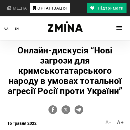
МЕДІА
ОРГАНІЗАЦІЯ
Підтримати
UA
EN
Онлайн-дискусія “Нові
загрози для
кримськотатарського
народу в умовах тотальної
агресії Росії проти України”
A-
A+
16 Травня 2022