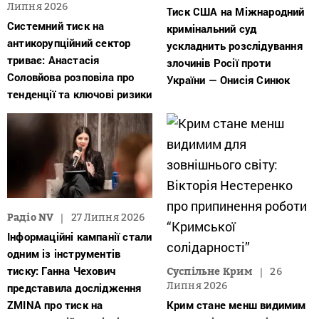
Липня 2026
Тиск США на Міжнародний
Системний тиск на
кримінальний суд
антикорупційний сектор
ускладнить розслідування
триває: Анастасія
злочинів Росії проти
Соловйова розповіла про
України — Онисія Синюк
тенденції та ключові ризики
Радіо NV
27 Липня 2026
Інформаційні кампанії стали
одним із інструментів
тиску: Ганна Чехович
Суспільне Крим
26
Липня 2026
представила дослідження
ZMINA про тиск на
Крим стане менш видимим