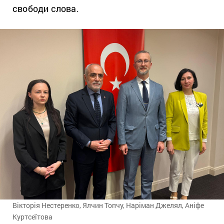
свободи слова.
Вікторія Нестеренко, Ялчин Топчу, Наріман Джелял, Аніфе
Куртсеїтова