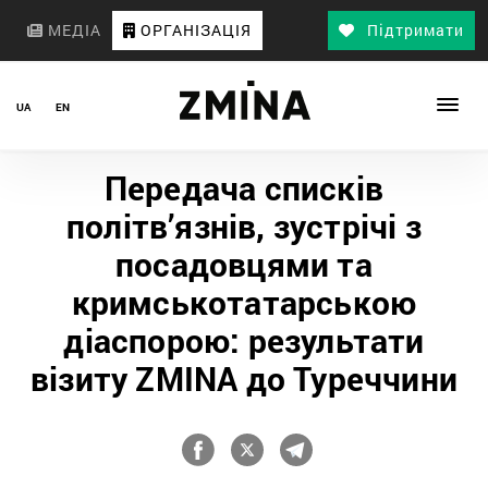
МЕДІА
ОРГАНІЗАЦІЯ
Підтримати
UA
EN
Передача списків
політв’язнів, зустрічі з
посадовцями та
кримськотатарською
діаспорою: результати
візиту ZMINA до Туреччини