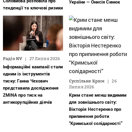
Соловйова розповіла про
України — Онисія Синюк
тенденції та ключові ризики
Радіо NV
27 Липня 2026
Інформаційні кампанії стали
одним із інструментів
тиску: Ганна Чехович
Суспільне Крим
26
Липня 2026
представила дослідження
ZMINA про тиск на
Крим стане менш видимим
антикорупційних діячів
для зовнішнього світу:
Вікторія Нестеренко про
припинення роботи
“Кримської солідарності”