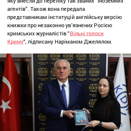
яку внесли до переліку так званих “іноземних
агентів”. Також вона передала
представникам інституцій англійську версію
книжки про незаконно ув’язнених Росією
кримських журналістів “
Вільні голоси
Криму
“, підписану Наріманом Джелялом.