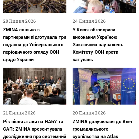
28 Липня 2026
24 Липня 2026
ZMINA спільно з
У Києві обговорили
партнерами підготувала три
виконання Україною
подання до Універсального
Заключних зауважень
періодичного огляду ООН
Комітету ООН проти
щодо України
катувань
21 Липня 2026
20 Липня 2026
Рік після атаки на НАБУ та
ZMINA долучилася до Алеї
САП: ZMINA презентувала
громадянського
дослідження про системний
суспільства на Atlas