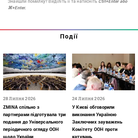
Знайшли помилку? Виділіть її та натисніть
Ctrl+Enter або
⌘+Enter.
Події
28 Липня 2026
24 Липня 2026
ZMINA спільно з
У Києві обговорили
партнерами підготувала три
виконання Україною
подання до Універсального
Заключних зауважень
періодичного огляду ООН
Комітету ООН проти
щодо України
катувань