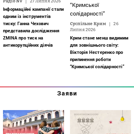
Радіо NV
27 Липня 2026
Інформаційні кампанії стали
одним із інструментів
тиску: Ганна Чехович
Суспільне Крим
26
Липня 2026
представила дослідження
ZMINA про тиск на
Крим стане менш видимим
антикорупційних діячів
для зовнішнього світу:
Вікторія Нестеренко про
припинення роботи
“Кримської солідарності”
Заяви