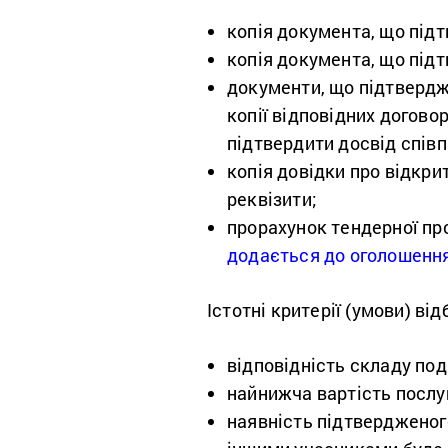
копія документа, що під
копія документа, що під
документи, що підтвердж
копії відповідних догово
підтвердити досвід співп
копія довідки про відкри
реквізити;
прорахунок тендерної про
додається до оголошенн
Істотні критерії (умови) ві
відповідність складу под
найнижча вартість послу
наявність підтвердженого