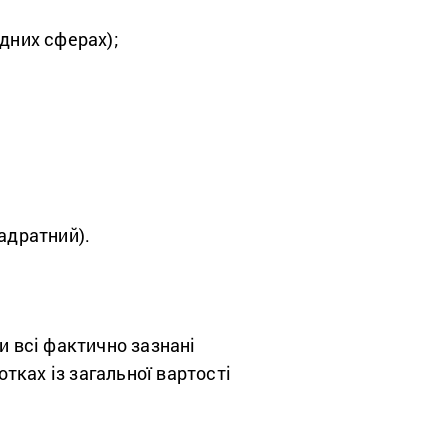
ідних сферах);
адратний).
и всі фактично зазнані
отках із загальної вартості