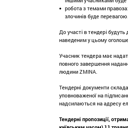
іншими учасниками буде 
робота з темами правоза
злочинів буде перевагою
До участі в тендері будуть
наведеним у цьому оголоше
Учасник тендера має надати
повного завершення наданн
людини ZMINA.
Тендерні документи склада
уповноваженої на підписанн
надсилаються на адресу ел
Тендерні пропозиції, отрима
київським часом) 11 травня