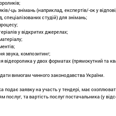
ороликів;
иків/-ць знімань (наприклад, експертів/-ок у відпов
, спеціалізованих студій) для знімань;
процесу;
еріалів у відкритих джерелах;
матеріалу;
ментів;
ня звука, композитинг;
я відеоролика у двох форматах (прямокутний та кв
ідати вимогам чинного законодавства України.
ка подає заявку на участь у тендері, має охоплюват
ям послуг, та вартість послуг постачальника (у відс