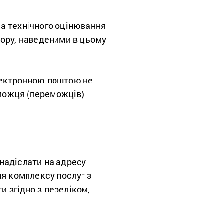
а технічного оцінювання
бору, наведеними в цьому
лектронною поштою не
еможця (переможців)
 надіслати на адресу
ня комплексу послуг з
и згідно з переліком,