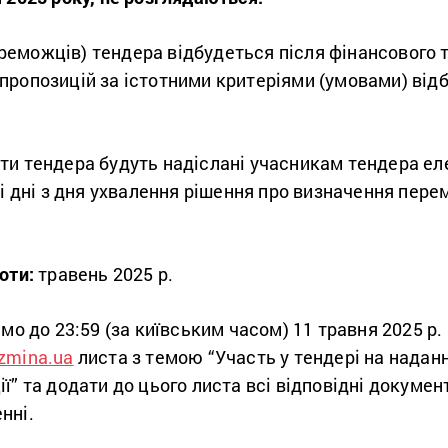
еможців) тендера відбудеться після фінансового т
пропозицій за істотними критеріями (умовами) від
ти тендера будуть надіслані учасникам тендера е
чі дні з дня ухвалення рішення про визначення пер
оти:
травень 2025 р.
имо до 23:59 (за київським часом)
11 травня
2025 р.
zmina.ua
листа з темою “Участь у тендері на надан
” та додати до цього листа всі відповідні документ
нні.