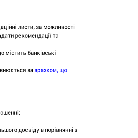
аційні листи, за можливості
надати рекомендації та
що містить банківські
овнюється за
зразком, що
лошенні;
ьшого досвіду в порівнянні з