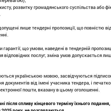
перевагою);
хисту, розвитку громадянського суспільства або ф
.
 допущені лише тендерні пропозиції, що повністю в
нні.
 гарантії, що умови, наведені в тендерній пропозиц
я відповідних послуг, зміна умов допускається ли
ються українською мовою, засвідчуються підписо
я документів від імені учасника тендера, і печатко
ектронної пошти, вказану в цьому оголошенні.
ні після спливу кінцевого терміну їхнього подання, 
 2025 року, не розглядаються.