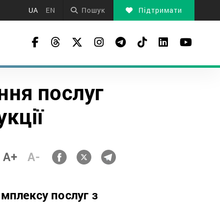
UA
EN
Пошук
Підтримати
ння послуг
укції
A+
A-
мплексу послуг з