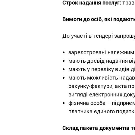
Строк надання послуг:
траве
Вимоги до осіб, які подають
До участі в тендері запрош
зареєстровані належним 
мають досвід надання ві
мають у переліку видів д
мають можливість надава
рахунку-фактури, акта пр
вигляді електронних доку
фізична особа – підприє
платника єдиного податку
Склад пакета документів те