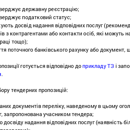
тверджує державну реєстрацію;
тверджує податковий статус;
ують досвід надання відповідних послуг (рекоменд
рів з контрагентами або контакти осіб, які можуть 
раці тощо);
ття поточного банківського рахунку або документ, 
позиції готується відповідно до
прикладу ТЗ
і зап
я
.
дбору тендерних пропозицій:
аних документів переліку, наведеному в цьому ого
г, запропонована учасником тендера;
 досвіду надання відповідних послуг (наявність біл