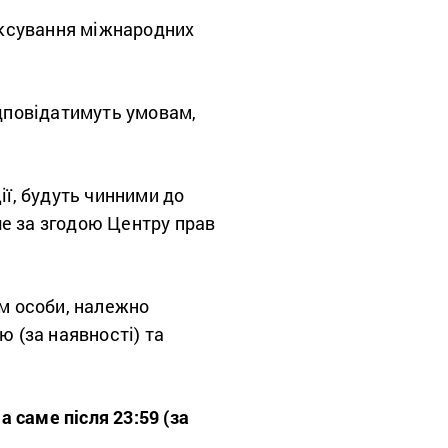
іксування міжнародних
ідповідатимуть умовам,
ії, будуть чинними до
ше за згодою Центру прав
м особи, належно
ю (за наявності) та
а саме після 23:59 (за