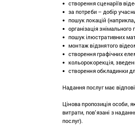
створення сценаріїв віде
за потреби – добір учасн
пошук локацій (наприклад
організація знімального 
пошук ілюстративних мат
монтаж відзнятого відео
створення графічних еле
кольорокорекція, зведен
створення обкладинки дл
Надання послуг має відпов
Цінова пропозиція особи, я
витрати, пов’язані з наданн
послуг).